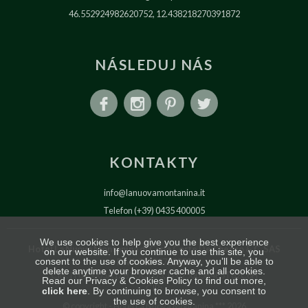
46.552924982620752, 12.438218270391872
NÁSLEDUJ NÁS
KONTAKTY
info@lanuovamontanina.it
Telefon (+39) 0435 400005
We use cookies to help give you the best experience
Hotel La Nuova Montanina di Carla Corte De Checco & C. SAS
on our website. If you continue to use this site, you
consent to the use of cookies. Anyway, you’ll be able to
P.IVA 00592710255
delete anytime your browser cache and all cookies.
CIN: IT025005A1ZBXUQLU3, IT025005B4E5T62C6H
Read our Privacy & Cookies Policy to find out more,
CIR:
click here
. By continuing to browse, you consent to
the use of cookies.
© copyright
Hotel La Nuova Montanina *** 2026