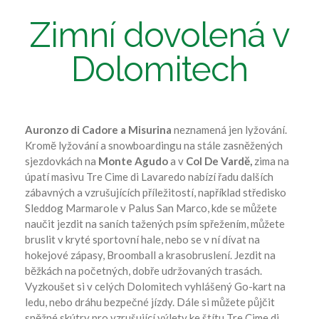
Zimní dovolená v
Dolomitech
Auronzo di Cadore a Misurina
neznamená jen lyžování.
Kromĕ lyžování a snowboardingu na stále zasněžených
sjezdovkách na
Monte Agudo
a v
Col De Vardĕ,
zima na
úpatí masivu Tre Cime di Lavaredo nabízí řadu dalších
zábavných a vzrušujících příležitostí, například středisko
Sleddog Marmarole v Palus San Marco, kde se můžete
naučit jezdit na saních tažených psím spřežením, můžete
bruslit v kryté sportovní hale, nebo se v ní dívat na
hokejové zápasy, Broomball a krasobruslení. Jezdit na
běžkách na početných, dobře udržovaných trasách.
Vyzkoušet si v celých Dolomitech vyhlášený Go-kart na
ledu, nebo dráhu bezpečné jízdy. Dále si můžete půjčit
sněžné skútry pro vzrušující výlety ke štítu Tre Cime di