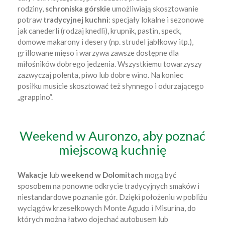
rodziny,
schroniska górskie
umożliwiają skosztowanie
potraw
tradycyjnej kuchni
: specjały lokalne i sezonowe
jak canederli (rodzaj knedli), krupnik, pastin, speck,
domowe makarony i desery (np. strudel jabłkowy itp.),
grillowane mięso i warzywa zawsze dostępne dla
miłośników dobrego jedzenia. Wszystkiemu towarzyszy
zazwyczaj polenta, piwo lub dobre wino. Na koniec
posiłku musicie skosztować też słynnego i odurzającego
„grappino”.
Weekend w Auronzo, aby poznać
miejscową kuchnię
Wakacje
lub
weekend w Dolomitach
mogą być
sposobem na ponowne odkrycie tradycyjnych smaków i
niestandardowe poznanie gór. Dzięki położeniu w pobliżu
wyciągów krzesełkowych Monte Agudo i Misurina, do
których można łatwo dojechać autobusem lub