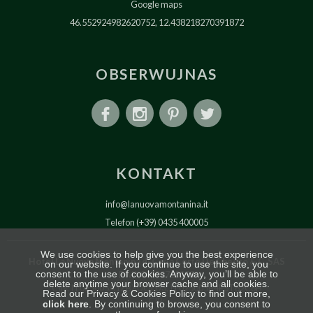
Google maps
46.552924982620752, 12.438218270391872
OBSERWUJNAS
KONTAKT
info@lanuovamontanina.it
Telefon (+39) 0435 400005
We use cookies to help give you the best experience
Hotel La Nuova Montanina di Carla Corte De Checco & C. SAS
on our website. If you continue to use this site, you
consent to the use of cookies. Anyway, you’ll be able to
P.IVA 00592710255
delete anytime your browser cache and all cookies.
CIN: IT025005A1ZBXUQLU3, IT025005B4E5T62C6H
Read our Privacy & Cookies Policy to find out more,
CIR:
click here
. By continuing to browse, you consent to