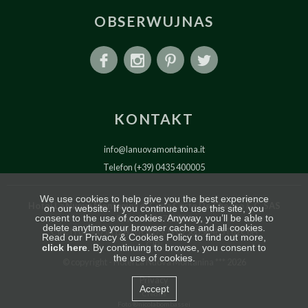
OBSERWUJNAS
KONTAKT
info@lanuovamontanina.it
Telefon (+39) 0435 400005
We use cookies to help give you the best experience
Hotel La Nuova Montanina di Carla Corte De Checco & C. SAS
on our website. If you continue to use this site, you
consent to the use of cookies. Anyway, you’ll be able to
P.IVA 00592710255
delete anytime your browser cache and all cookies.
CIN: IT025005A1ZBXUQLU3, IT025005B4E5T62C6H
Read our Privacy & Cookies Policy to find out more,
CIR:
click here
. By continuing to browse, you consent to
the use of cookies.
© copyright
Hotel La Nuova Montanina *** 2026
Privacy
Credits
Foto ®nicolabombassei