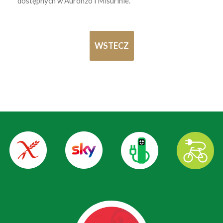
dostępnych w Auronzo i Misurinie.
WSTECZ